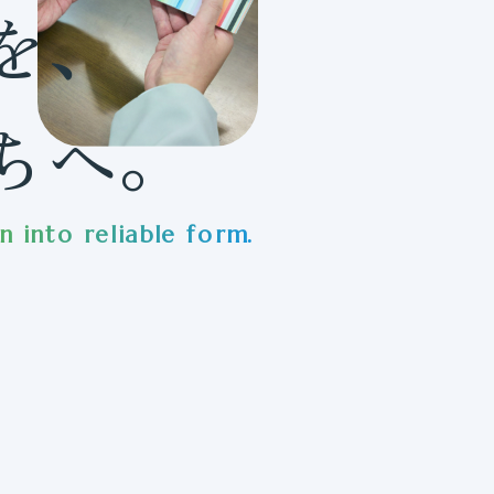
を、
ちへ。
 into reliable form.