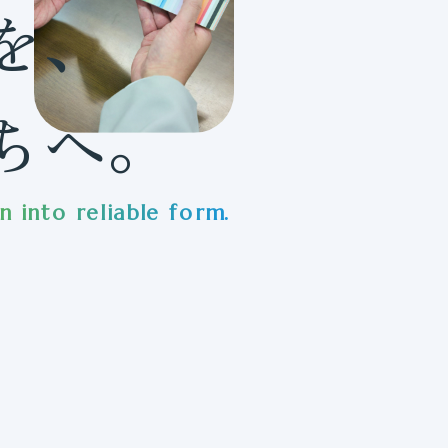
を、
ちへ。
 into reliable form.